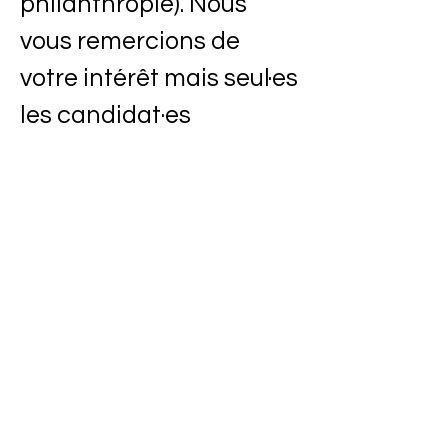
philanthropie). Nous
vous remercions de
votre intérêt mais seul·es
les candidat·es
sélectionné·es seront
contacté·es.
Les personnes en situation
d’handicap, issues de minorités,
comprenant mais ne se limitant pas
aux Premières nations, Métis et
Inuits et aux minorités visibles, sont
encouragées à déposer leur
candidature. Si vous vous identifiez
comme appartenant à un groupe