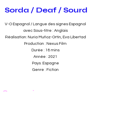
Sorda / Deaf / Sourd
V-O Espagnol / Langue des signes Espagnol
avec Sous-titre : Anglais
Réalisation: Nuria Muñoz-Ortín, Eva Libertad
Production : Nexus Film
Durée : 18 mins
Année : 2021
Pays :Espagne
Genre : Fiction
Synopsis
Angela est sourde et Darío entend. Ils sont en
couple et ont six poules, quatre chiens, un
potager et de nombreux problèmes de
communication. Maintenant, ils vont aussi